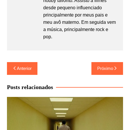
hobby favorito. Assisto a filmes
desde pequeno influenciado
principalmente por meus pais e
meu avô materno. Em seguida vem
a música, principalmente rock e
pop.
Navegação
Anterior
Próximo
de
Post
Posts relacionados