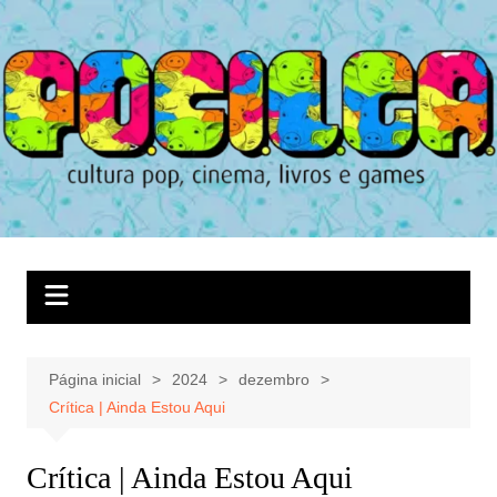
Ir
para
o
conteúdo
Página inicial
2024
dezembro
Crítica | Ainda Estou Aqui
Crítica | Ainda Estou Aqui