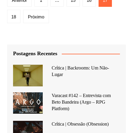
Anterior
1
…
15
16
17
de
posts
18
Próximo
Postagens Recentes
Crítica | Backrooms: Um Não-
Lugar
Varacast #142 – Entrevista com
Beto Bandeira (Argo – RPG
Platform)
Crítica | Obsessão (Obsession)