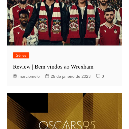
Séries
Review | Bem vindos ao Wrexham
marciomelo
25 de janeiro de 2023
0