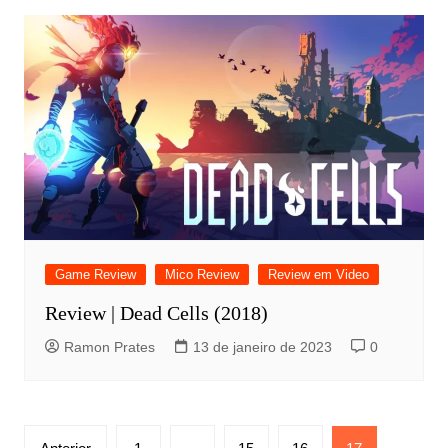
Game Review
Mico Review
Review em Video
Review | Dead Cells (2018)
Ramon Prates
13 de janeiro de 2023
0
Paginação