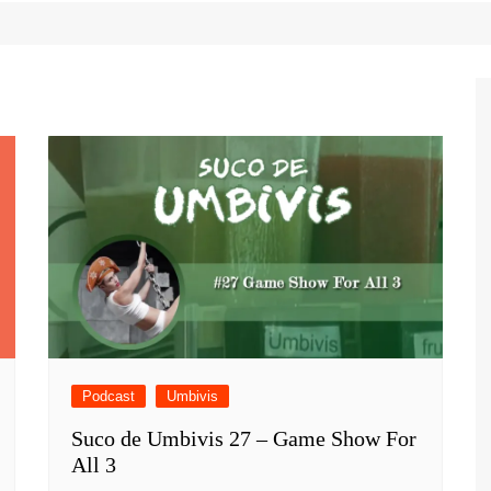
Game Review
Radiola Torresmo
Tv
Varacast
Umbivis
Podcast
Umbivis
Suco de Umbivis 27 – Game Show For
All 3