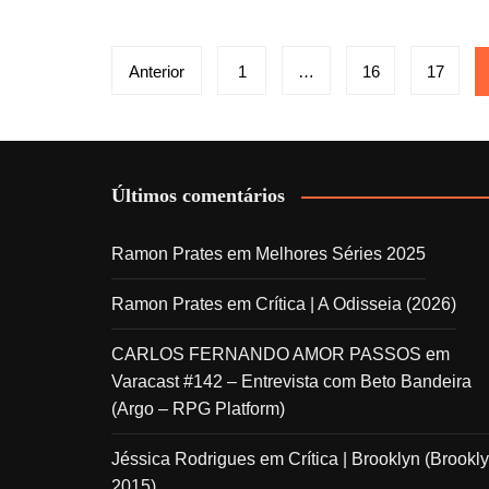
Paginação
Anterior
1
…
16
17
de
posts
Últimos comentários
Ramon Prates
em
Melhores Séries 2025
Ramon Prates
em
Crítica | A Odisseia (2026)
CARLOS FERNANDO AMOR PASSOS
em
Varacast #142 – Entrevista com Beto Bandeira
(Argo – RPG Platform)
Jéssica Rodrigues
em
Crítica | Brooklyn (Brookly
2015)