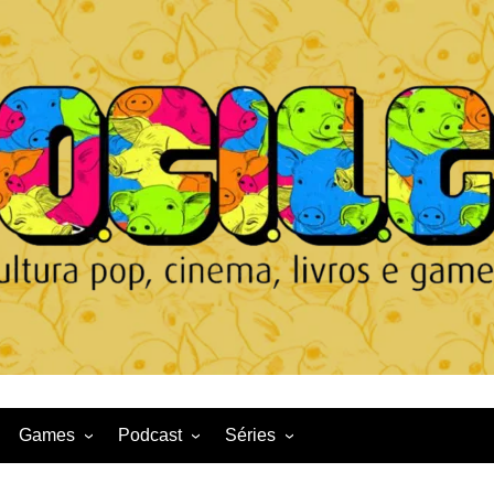
Games
Podcast
Séries
Game News
CqDL
Netflix