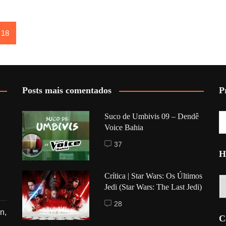
18
Posts mais comentados
P
Suco de Umbivis 09 – Dendê
Voice Bahia
37
H
Crítica | Star Wars: Os Últimos
Hi
Jedi (Star Wars: The Last Jedi)
28
n,
C