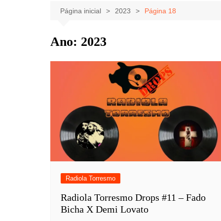
Celebridades
Clássicos
Livros
Página inicial
2023
Página 18
Listas
Tiras
Ano:
2023
Música
Nostalgia
Notícias
Radiola Torresmo
Radiola Torresmo Drops #11 – Fado
Bicha X Demi Lovato