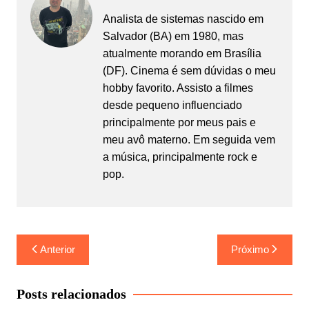
Analista de sistemas nascido em
Salvador (BA) em 1980, mas
atualmente morando em Brasília
(DF). Cinema é sem dúvidas o meu
hobby favorito. Assisto a filmes
desde pequeno influenciado
principalmente por meus pais e
meu avô materno. Em seguida vem
a música, principalmente rock e
pop.
Navegação
Anterior
Próximo
de
Post
Posts relacionados