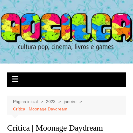
Ir
para
o
conteúdo
Página inicial
2023
janeiro
Crítica | Moonage Daydream
Crítica | Moonage Daydream