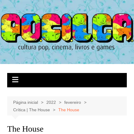
Ir
para
o
conteúdo
Página inicial
2022
fevereiro
Crítica | The House
The House
The House