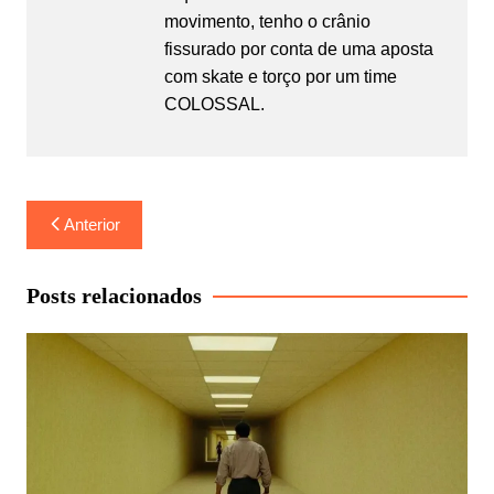
movimento, tenho o crânio
fissurado por conta de uma aposta
com skate e torço por um time
COLOSSAL.
Navegação
Anterior
de
Post
Posts relacionados