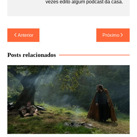
vezes edito algum podcast da casa.
Navegação
Anterior
Próximo
de
Post
Posts relacionados