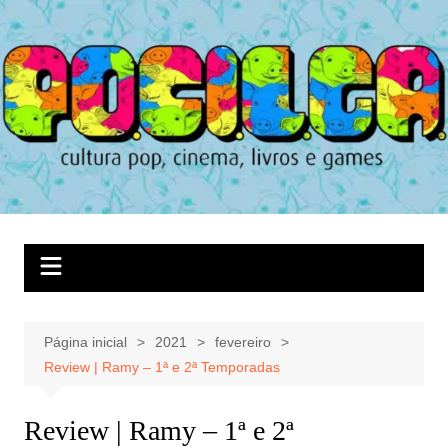
Ir
para
o
conteúdo
Página inicial
2021
fevereiro
Review | Ramy – 1ª e 2ª Temporadas
Review | Ramy – 1ª e 2ª