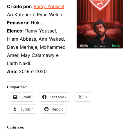
Criado por:
Ramy Youssef
,
Ari Katcher e Ryan Welch
Emissora:
Hulu
Elenco:
Ramy Youssef,
Hiam Abbass, Amr Waked,
Dave Merheje, Mohammed
Amer, May Calamawy e
Laith Nakli.
Ano
: 2019 e 2020
Compartilhe:
E-mail
Facebook
X
Tumblr
Reddit
Curtir isso: