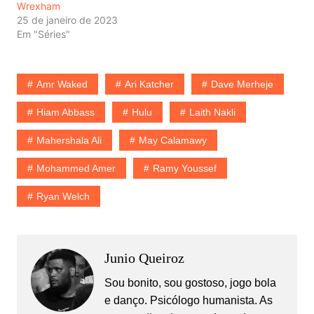
Wrexham
25 de janeiro de 2023
Em "Séries"
Amr Waked
Ari Katcher
Dave Merheje
Hiam Abbass
Hulu
Laith Nakli
Mahershala Ali
May Calamawy
Mohammed Amer
Ramy Youssef
Ryan Welch
Junio Queiroz
Sou bonito, sou gostoso, jogo bola
e danço. Psicólogo humanista. As