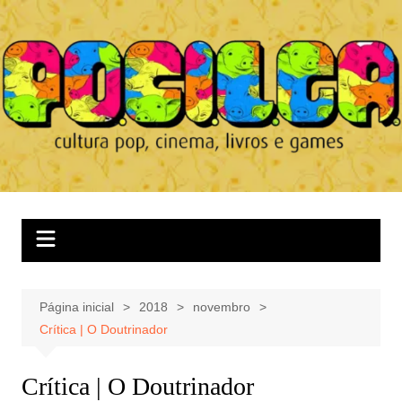
Ir
para
o
conteúdo
Página inicial
2018
novembro
Crítica | O Doutrinador
Crítica | O Doutrinador