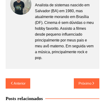
Analista de sistemas nascido em
Salvador (BA) em 1980, mas
atualmente morando em Brasília
(DF). Cinema é sem dúvidas o meu
hobby favorito. Assisto a filmes
desde pequeno influenciado
principalmente por meus pais e
meu avô materno. Em seguida vem
a música, principalmente rock e
pop.
Navegação
Anterior
Próximo
de
Post
Posts relacionados