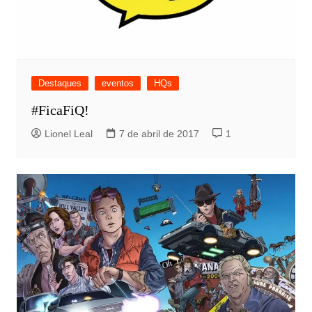
Destaques
eventos
HQs
#FicaFiQ!
Lionel Leal
7 de abril de 2017
1