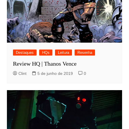
Destaques
HQs
Leitura
Resenha
Review HQ | Thanos Vence
Clint
5 de junho de 2019
0