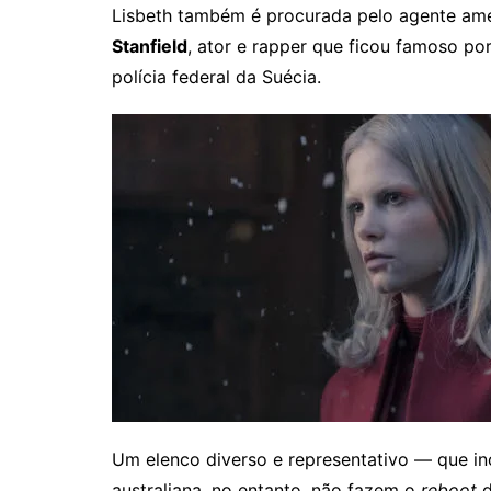
Lisbeth também é procurada pelo agente am
Stanfield
, ator e rapper que ficou famoso por
polícia federal da Suécia.
Um elenco diverso e representativo — que in
australiana, no entanto, não fazem o
reboot
d