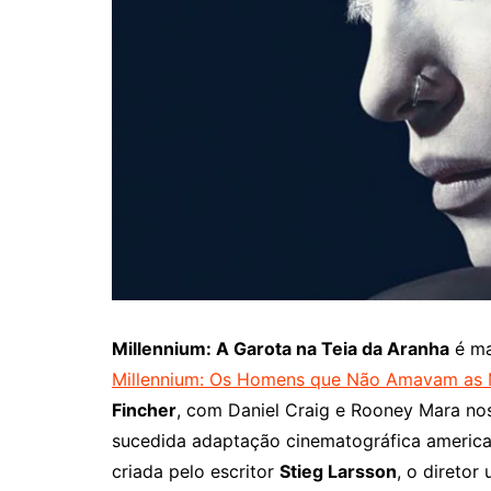
Millennium: A Garota na Teia da Aranha
é m
Millennium: Os Homens que Não Amavam as 
Fincher
, com Daniel Craig e Rooney Mara nos
sucedida adaptação cinematográfica america
criada pelo escritor
Stieg Larsson
, o diretor