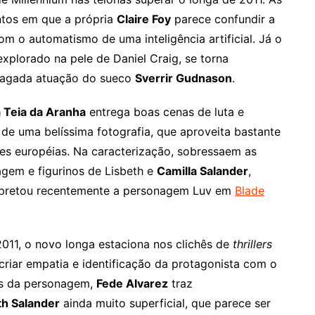
ntos em que a própria
Claire Foy
parece confundir a
m o automatismo de uma inteligência artificial. Já o
explorado na pele de Daniel Craig, se torna
pagada atuação do sueco
Sverrir Gudnason
.
a Teia da Aranha
entrega boas cenas de luta e
e uma belíssima fotografia, que aproveita bastante
ões européias. Na caracterização, sobressaem as
gem e figurinos de Lisbeth e
Camilla Salander
,
terpretou recentemente a personagem Luv em
Blade
011, o novo longa estaciona nos clichês de
thrillers
criar empatia e identificação da protagonista com o
as da personagem,
Fede Alvarez
traz
th Salander
ainda muito superficial, que parece ser