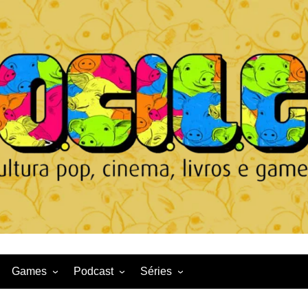
Games
Podcast
Séries
Game News
CqDL
Netflix