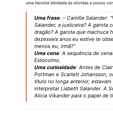
uma heroína blindada às dúvidas e pouco con
Uma frase
: – Camilla Salander: 
Salander, a justiceira? A garota
dragão? A garota que machuca 
dezesseis anos eu estive te obs
menos eu, irmã?”
Uma cena
: A sequência de cena
Estocolmo.
Uma curiosidade
: Antes de Clai
Portman e Scarlett Johansson, o
título no longa anterior, estav
interpretar Lisbeth Salander. A 
Alicia Vikander para o papel de ti