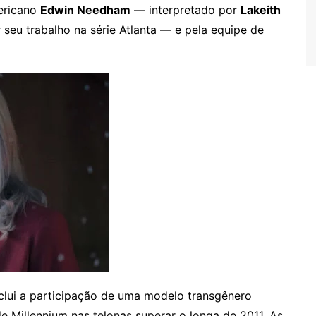
ericano
Edwin Needham
— interpretado por
Lakeith
 seu trabalho na série Atlanta — e pela equipe de
clui a participação de uma modelo transgênero
e Millennium nas telonas superar o longa de 2011. As