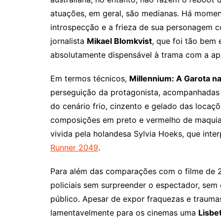
atuações, em geral, são medianas. Há mome
introspecção e a frieza de sua personagem co
jornalista
Mikael Blomkvist
, que foi tão bem 
absolutamente dispensável à trama com a a
Em termos técnicos,
Millennium: A Garota n
perseguição da protagonista, acompanhadas d
do cenário frio, cinzento e gelado das locaç
composições em preto e vermelho de maquia
vivida pela holandesa Sylvia Hoeks, que in
Runner 2049
.
Para além das comparações com o filme de 2
policiais sem surpreender o espectador, sem 
público. Apesar de expor fraquezas e traum
lamentavelmente para os cinemas uma
Lisbe