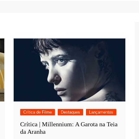
Game Review
Radiola Torresmo
Tv
Varacast
Umbivis
Crítica de Filme
Destaques
Lançamentos
Crítica | Millennium: A Garota na Teia
da Aranha