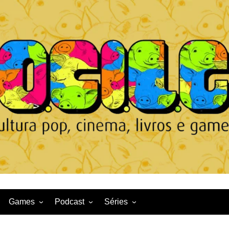
Games
Podcast
Séries
Game News
CqDL
Netflix