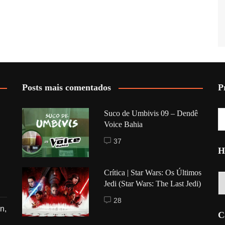
Posts mais comentados
P
Suco de Umbivis 09 – Dendê
Voice Bahia
37
H
Crítica | Star Wars: Os Últimos
Hi
Jedi (Star Wars: The Last Jedi)
28
n,
C