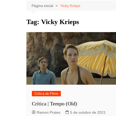
Celebridades
Clássicos
Livros
Página inicial
Vicky Krieps
Listas
Tiras
Tag:
Vicky Krieps
Música
Nostalgia
Notícias
Crítica de Filme
Crítica | Tempo (Old)
Ramon Prates
5 de outubro de 2021