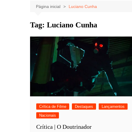
Celebridades
Clássicos
Livros
Página inicial
Luciano Cunha
Listas
Tiras
Tag:
Luciano Cunha
Música
Nostalgia
Notícias
Crítica de Filme
Destaques
Lançamentos
Nacionais
Crítica | O Doutrinador