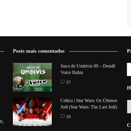
Posts mais comentados
P
Suco de Umbivis 09 – Dendê
Voice Bahia
37
H
Crítica | Star Wars: Os Últimos
Hi
Jedi (Star Wars: The Last Jedi)
28
n,
C