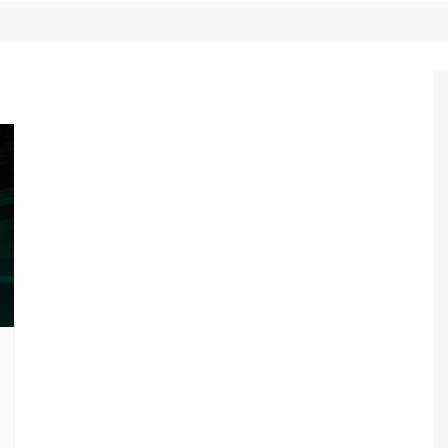
Game Review
Radiola Torresmo
Tv
Varacast
Umbivis