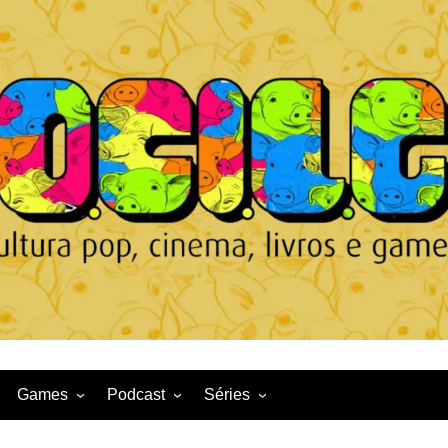
Games
Podcast
Séries
Game News
CqDL
Netflix