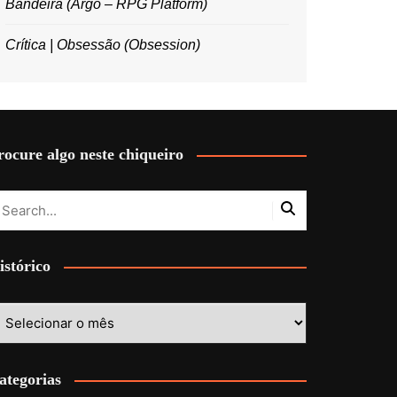
Bandeira (Argo – RPG Platform)
Crítica | Obsessão (Obsession)
rocure algo neste chiqueiro
istórico
stórico
ategorias