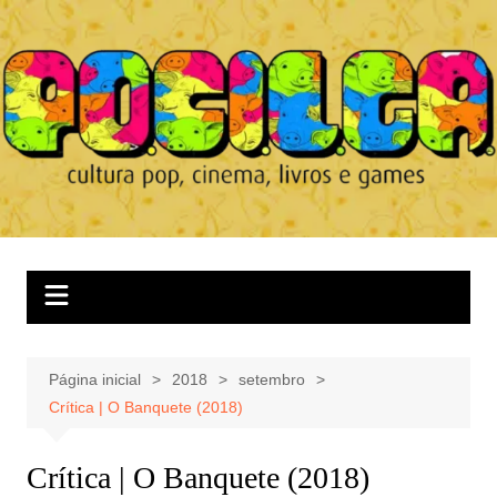
Ir
para
o
conteúdo
Página inicial
2018
setembro
Crítica | O Banquete (2018)
Crítica | O Banquete (2018)