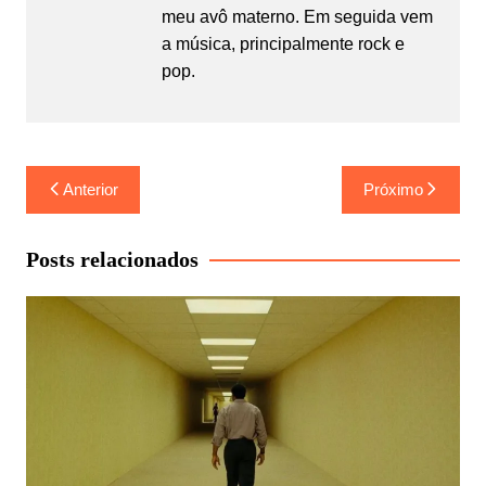
meu avô materno. Em seguida vem
a música, principalmente rock e
pop.
Navegação
Anterior
Próximo
de
Post
Posts relacionados