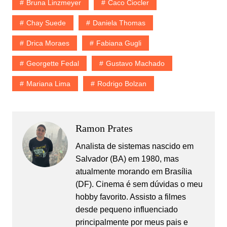
Bruna Linzmeyer
Caco Ciocler
Chay Suede
Daniela Thomas
Drica Moraes
Fabiana Gugli
Georgette Fedal
Gustavo Machado
Mariana Lima
Rodrigo Bolzan
Ramon Prates
Analista de sistemas nascido em
Salvador (BA) em 1980, mas
atualmente morando em Brasília
(DF). Cinema é sem dúvidas o meu
hobby favorito. Assisto a filmes
desde pequeno influenciado
principalmente por meus pais e