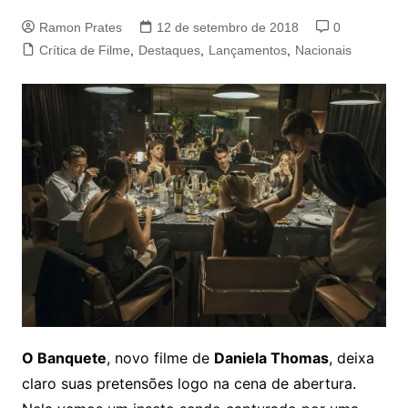
Ramon Prates
12 de setembro de 2018
0
Crítica de Filme
,
Destaques
,
Lançamentos
,
Nacionais
O Banquete
, novo filme de
Daniela Thomas
, deixa
claro suas pretensões logo na cena de abertura.