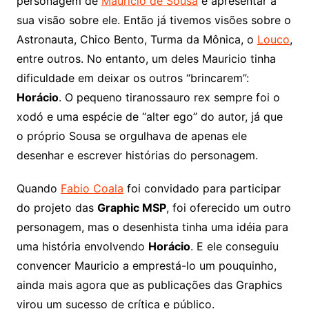
personagem de
Mauricio de Sousa
e apresentar a
sua visão sobre ele. Então já tivemos visões sobre o
Astronauta, Chico Bento, Turma da Mônica, o
Louco
,
entre outros. No entanto, um deles Mauricio tinha
dificuldade em deixar os outros “brincarem”:
Horácio
. O pequeno tiranossauro rex sempre foi o
xodó e uma espécie de “alter ego” do autor, já que
o próprio Sousa se orgulhava de apenas ele
desenhar e escrever histórias do personagem.
Quando
Fabio Coala
foi convidado para participar
do projeto das
Graphic MSP
, foi oferecido um outro
personagem, mas o desenhista tinha uma idéia para
uma história envolvendo
Horácio
. E ele conseguiu
convencer Mauricio a emprestá-lo um pouquinho,
ainda mais agora que as publicações das Graphics
virou um sucesso de crítica e público.