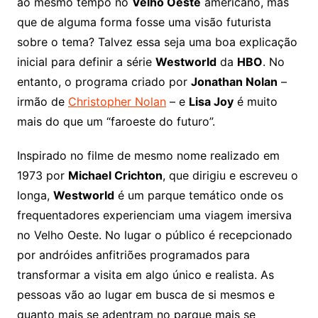
ao mesmo tempo no
Velho Oeste
americano, mas
que de alguma forma fosse uma visão futurista
sobre o tema? Talvez essa seja uma boa explicação
inicial para definir a série
Westworld
da
HBO
. No
entanto, o programa criado por
Jonathan Nolan
–
irmão de
Christopher Nolan
– e
Lisa Joy
é muito
mais do que um “faroeste do futuro”.
Inspirado no filme de mesmo nome realizado em
1973 por
Michael Crichton
, que dirigiu e escreveu o
longa,
Westworld
é um parque temático onde os
frequentadores experienciam uma viagem imersiva
no Velho Oeste. No lugar o público é recepcionado
por andróides anfitriões programados para
transformar a visita em algo único e realista. As
pessoas vão ao lugar em busca de si mesmos e
quanto mais se adentram no parque mais se