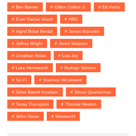
Ben Barnes
Clifton Collins Jr.
Ed Harris
Evan Rachel Wood
HBO
Ingrid Bolsø Berdal
James Marsden
Jeffrey Wright
Jimmi Simpson
Jonathan Nolan
Lisa Joy
Luke Hemsworth
Rodrigo Santoro
Sci-Fi
Shannon Woodward
Sidse Babett Knudsen
Simon Quarterman
Tessa Thompson
Thandie Newton
Velho Oeste
Westworld