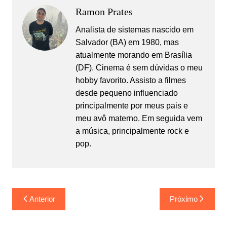
Ramon Prates
Analista de sistemas nascido em
Salvador (BA) em 1980, mas
atualmente morando em Brasília
(DF). Cinema é sem dúvidas o meu
hobby favorito. Assisto a filmes
desde pequeno influenciado
principalmente por meus pais e
meu avô materno. Em seguida vem
a música, principalmente rock e
pop.
Navegação
Anterior
Próximo
de
Post