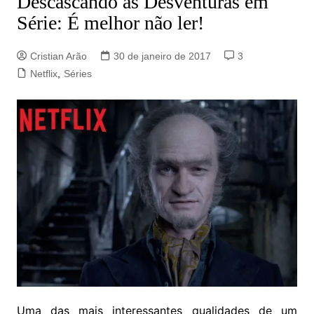
Descascando as Desventuras em
Série: É melhor não ler!
Cristian Arão
30 de janeiro de 2017
3
Netflix
,
Séries
Uma das mais interessantes qualidades de um