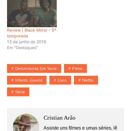
Review | Black Mirror – 5ª
temporada
13 de junho de 2019
Em "Destaques"
Desventuras Em Serie
Filme
Infanto Juvenil
Livro
Netflix
Série
Cristian Arão
Assiste uns filmes e umas séries, lê