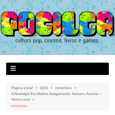
Ir
para
o
conteúdo
Página inicial
2015
novembro
A Nostalgia Era Melhor Antigamente: Homem-Aranha –
Herói Local
toneladas