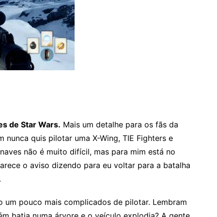
es de Star Wars.
Mais um detalhe para os fãs da
em nunca quis pilotar uma X-Wing, TIE Fighters e
 naves não é muito difícil, mas para mim está no
parece o aviso dizendo para eu voltar para a batalha
.
o um pouco mais complicados de pilotar. Lembram
uém batia numa árvore e o veículo explodia? A gente