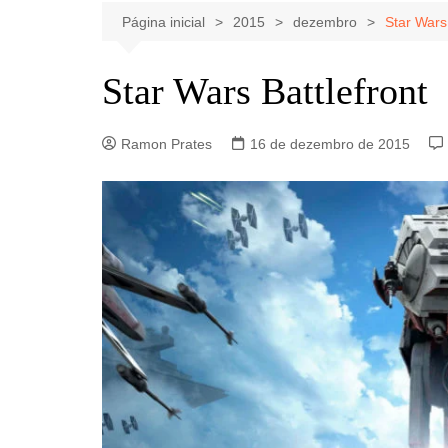
Celebridades
Clássicos
Livros
Página inicial
2015
dezembro
Star Wars 
Listas
Tiras
Star Wars Battlefront
Música
Nostalgia
Ramon Prates
16 de dezembro de 2015
Notícias