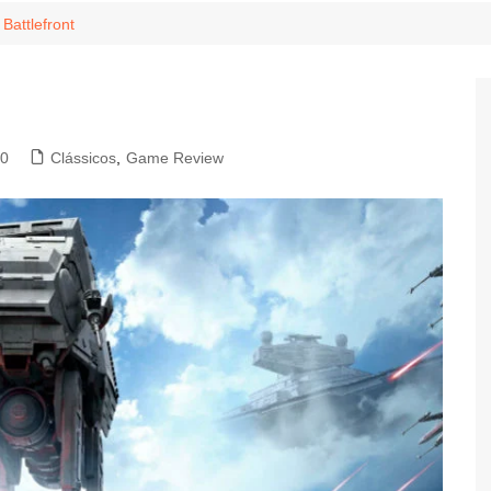
Game Review
Radiola Torresmo
Tv
Battlefront
Varacast
Umbivis
0
Clássicos
,
Game Review