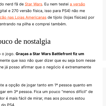
ado nerd fã de
Star Wars
. Eu nem testei
a versão
ital e 270 versão física, isso para PS4) não me
ção nas Lojas Americanas
de tijolo (lojas físicas) por
 entrando na pilha e comprei também.
ouco de nostalgia
o o jogo.
Graças a Star Wars Battlefront fiz um
ente que isso não quer dizer que eu seja bom nesse
ine já posso afirmar que o negócio é extremamente
ste a opção de jogar tanto em 1ª pessoa quanto em
ar em 3ª pessoa. Fica um pouco “menos difícil” de
or é mais fácil de mirar, mas aos poucos estou
 do PS4.