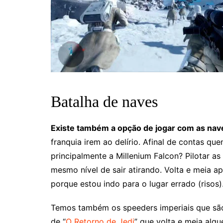
Batalha de naves
Existe também a opção de jogar com as nav
franquia irem ao delírio. Afinal de contas qu
principalmente a Millenium Falcon? Pilotar as
mesmo nível de sair atirando. Volta e meia a
porque estou indo para o lugar errado (risos)
Temos também os speeders imperiais que sã
de “
O Retorno de Jedi
” que volta e meia alg