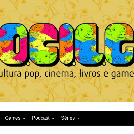
Games
Podcast
Séries
Game News
CqDL
Netflix