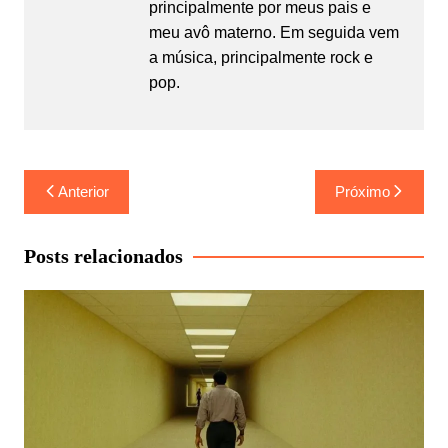
principalmente por meus pais e
meu avô materno. Em seguida vem
a música, principalmente rock e
pop.
Navegação
Anterior
Próximo
de
Post
Posts relacionados