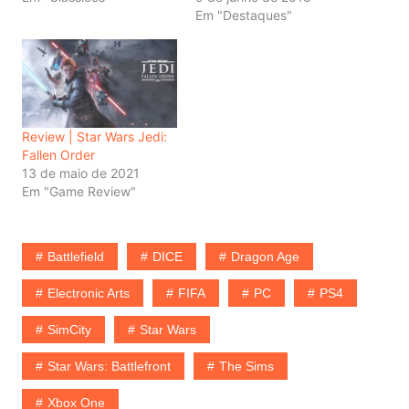
Em "Destaques"
Review | Star Wars Jedi:
Fallen Order
13 de maio de 2021
Em "Game Review"
Battlefield
DICE
Dragon Age
Electronic Arts
FIFA
PC
PS4
SimCity
Star Wars
Star Wars: Battlefront
The Sims
Xbox One