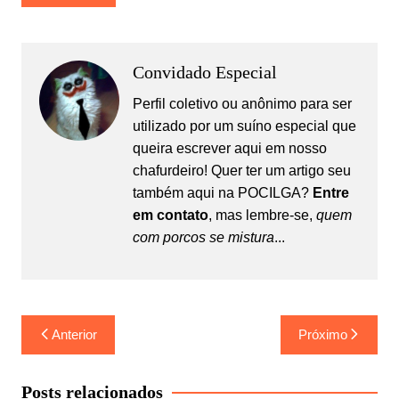
Convidado Especial
Perfil coletivo ou anônimo para ser
utilizado por um suíno especial que
queira escrever aqui em nosso
chafurdeiro! Quer ter um artigo seu
também aqui na POCILGA?
Entre
em contato
, mas lembre-se,
quem
com porcos se mistura
...
Navegação
Anterior
Próximo
de
Post
Posts relacionados