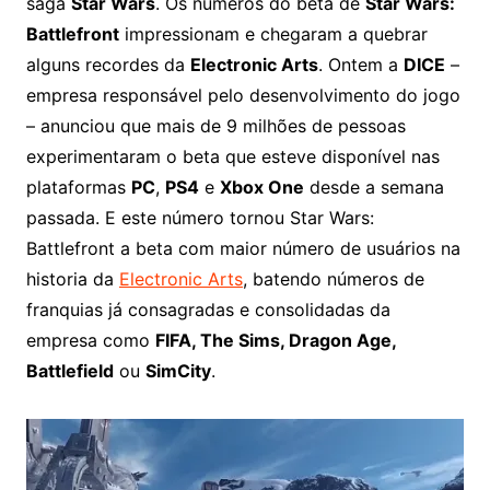
saga
Star Wars
. Os números do beta de
Star Wars:
Battlefront
impressionam e chegaram a quebrar
alguns recordes da
Electronic Arts
. Ontem a
DICE
–
empresa responsável pelo desenvolvimento do jogo
– anunciou que mais de 9 milhões de pessoas
experimentaram o beta que esteve disponível nas
plataformas
PC
,
PS4
e
Xbox One
desde a semana
passada. E este número tornou Star Wars:
Battlefront a beta com maior número de usuários na
historia da
Electronic Arts
, batendo números de
franquias já consagradas e consolidadas da
empresa como
FIFA, The Sims, Dragon Age,
Battlefield
ou
SimCity
.