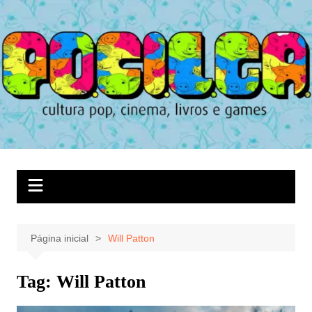
Ir
para
o
conteúdo
Página inicial
Will Patton
Tag:
Will Patton