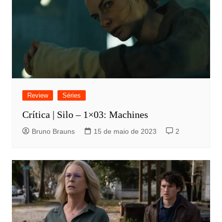
Review
Séries
Crítica | Silo – 1×03: Machines
Bruno Brauns
15 de maio de 2023
2