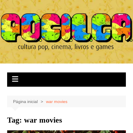
Ir
para
o
conteúdo
Página inicial
war movies
Tag:
war movies