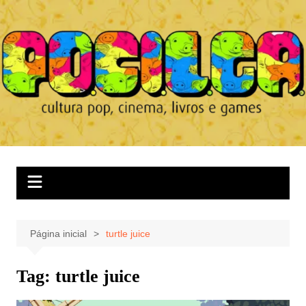
Ir
para
o
conteúdo
Página inicial
turtle juice
Tag:
turtle juice