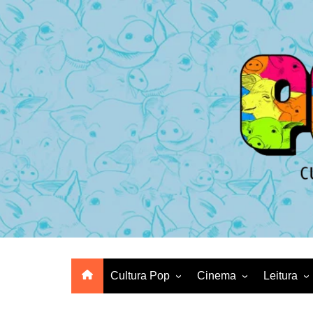
Ir
para
o
conteúdo
Cultura Pop
Cinema
Leitura
Animes
Crítica de Filme
HQs