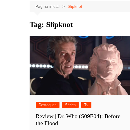
Celebridades
Clássicos
Livros
Página inicial
Slipknot
Listas
Tiras
Tag:
Slipknot
Música
Nostalgia
Notícias
Destaques
Séries
Tv
Review | Dr. Who (S09E04): Before
the Flood