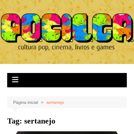
Ir
para
o
conteúdo
Página inicial
sertanejo
Tag:
sertanejo