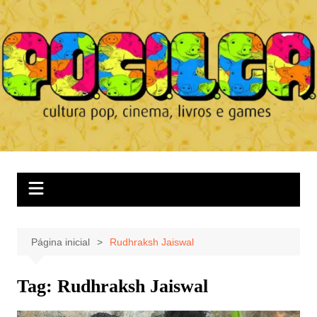
Ir
para
o
conteúdo
Página inicial
Rudhraksh Jaiswal
Tag:
Rudhraksh Jaiswal