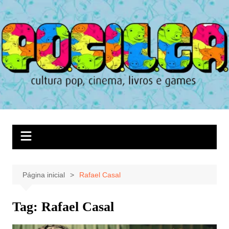
Ir
para
o
conteúdo
Página inicial
Rafael Casal
Tag:
Rafael Casal