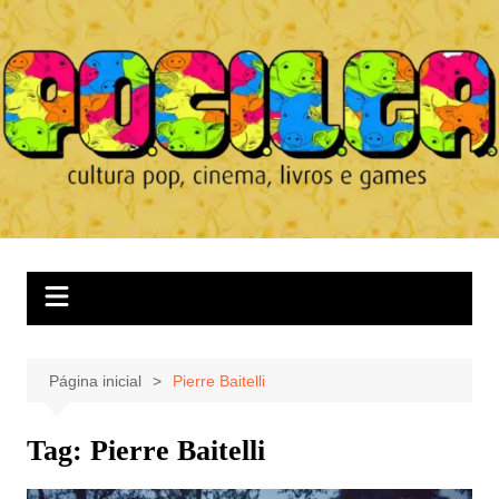
Ir
para
o
conteúdo
Página inicial
Pierre Baitelli
Tag:
Pierre Baitelli