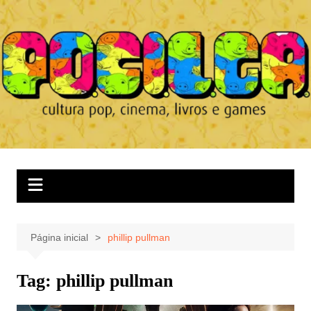
Ir
para
o
conteúdo
Página inicial
phillip pullman
Tag:
phillip pullman