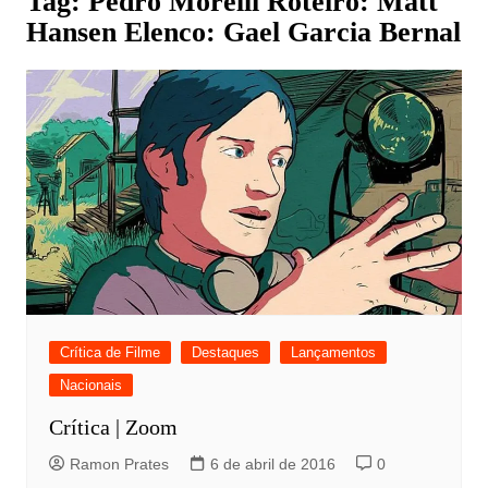
Tag:
Pedro Morelli Roteiro: Matt
Hansen Elenco: Gael Garcia Bernal
Crítica de Filme
Destaques
Lançamentos
Nacionais
Crítica | Zoom
Ramon Prates
6 de abril de 2016
0