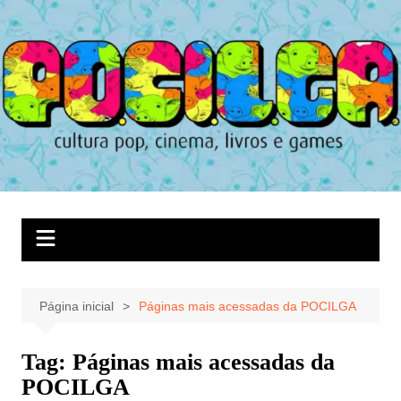
Ir
para
o
conteúdo
Página inicial
Páginas mais acessadas da POCILGA
Tag:
Páginas mais acessadas da
POCILGA