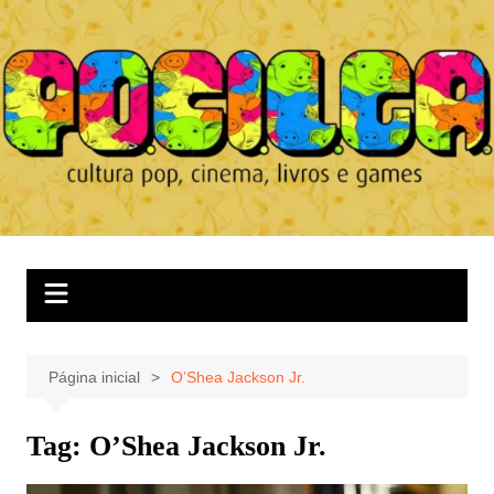
Ir
para
o
conteúdo
Página inicial
O’Shea Jackson Jr.
Tag:
O’Shea Jackson Jr.