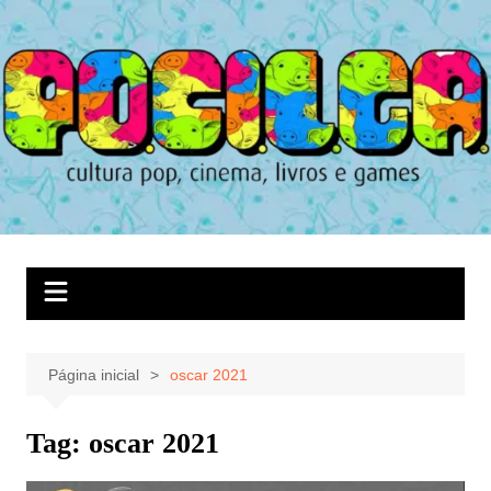
Ir
para
o
conteúdo
Página inicial
oscar 2021
Tag:
oscar 2021