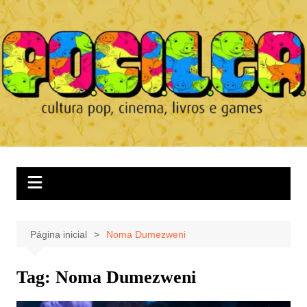
Ir
para
o
conteúdo
Página inicial
Noma Dumezweni
Tag:
Noma Dumezweni