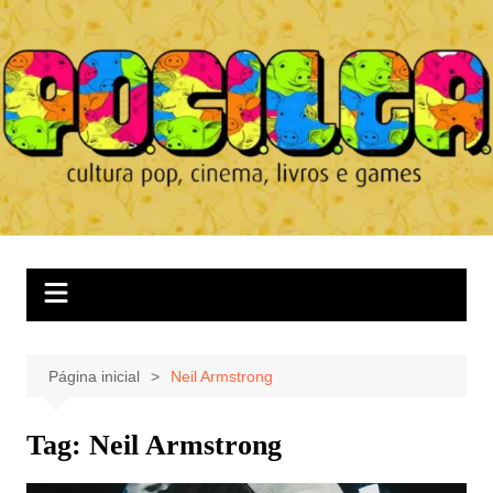
Ir
para
o
conteúdo
Página inicial
Neil Armstrong
Tag:
Neil Armstrong