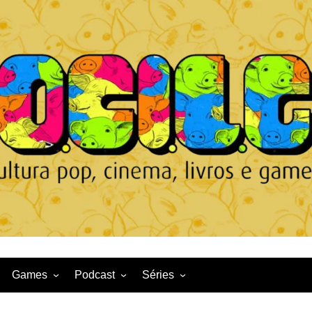
Games
Podcast
Séries
Game News
CqDL
Netflix