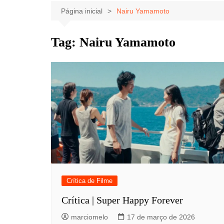
Celebridades
Clássicos
Livros
Página inicial
Nairu Yamamoto
Listas
Tiras
Tag:
Nairu Yamamoto
Música
Nostalgia
Notícias
Crítica de Filme
Crítica | Super Happy Forever
marciomelo
17 de março de 2026