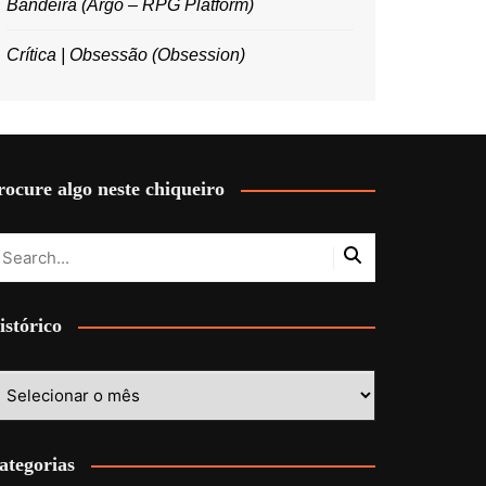
Bandeira (Argo – RPG Platform)
Crítica | Obsessão (Obsession)
rocure algo neste chiqueiro
istórico
stórico
ategorias