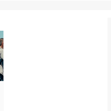
Game Review
Radiola Torresmo
Tv
Varacast
Umbivis