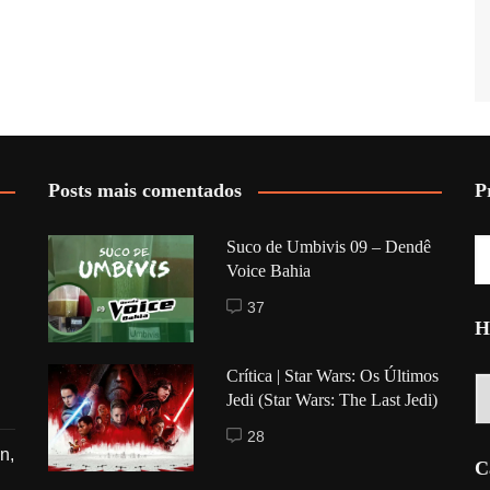
Posts mais comentados
P
Suco de Umbivis 09 – Dendê
Voice Bahia
37
H
Crítica | Star Wars: Os Últimos
Hi
Jedi (Star Wars: The Last Jedi)
28
n,
C