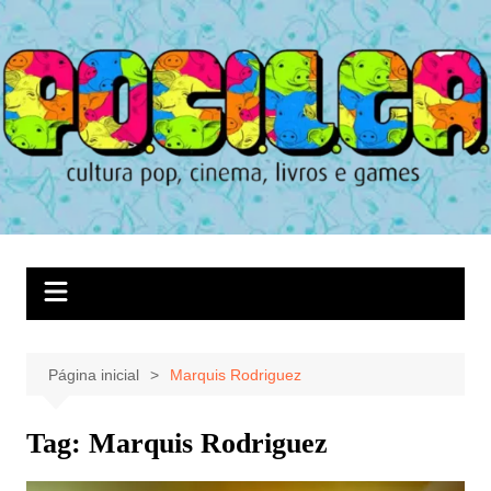
Ir
para
o
conteúdo
Página inicial
Marquis Rodriguez
Tag:
Marquis Rodriguez