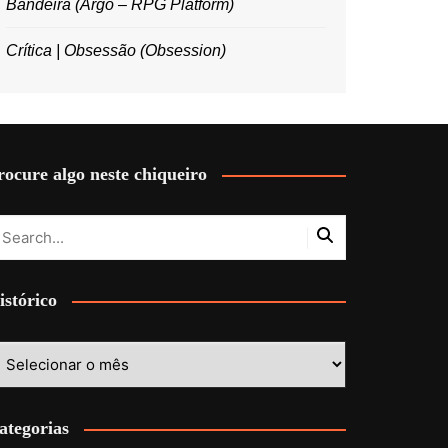
Bandeira (Argo – RPG Platform)
Crítica | Obsessão (Obsession)
rocure algo neste chiqueiro
istórico
stórico
ategorias