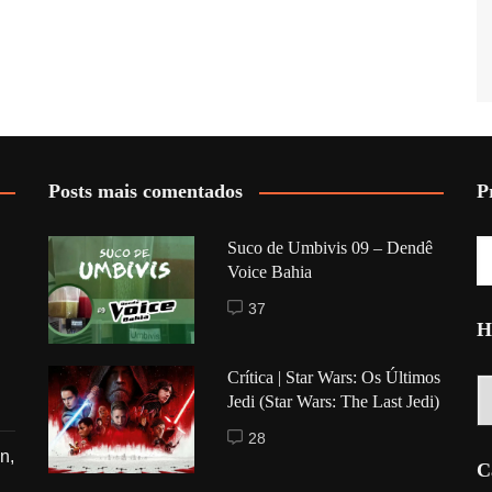
Posts mais comentados
P
Suco de Umbivis 09 – Dendê
Voice Bahia
37
H
Crítica | Star Wars: Os Últimos
Hi
Jedi (Star Wars: The Last Jedi)
28
n,
C