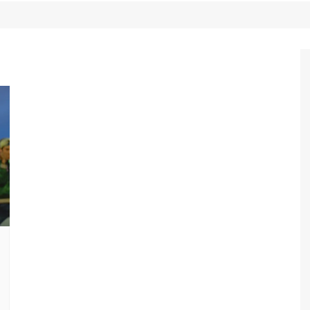
Game Review
Radiola Torresmo
Tv
Varacast
Umbivis