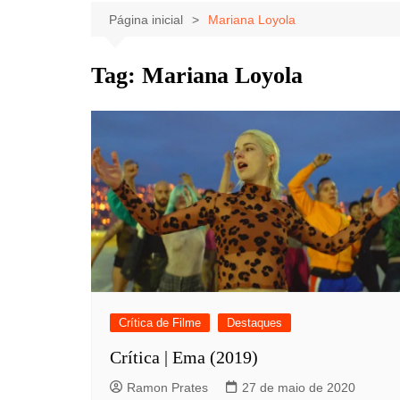
Celebridades
Clássicos
Livros
Página inicial
Mariana Loyola
Listas
Tiras
Tag:
Mariana Loyola
Música
Nostalgia
Notícias
Crítica de Filme
Destaques
Crítica | Ema (2019)
Ramon Prates
27 de maio de 2020