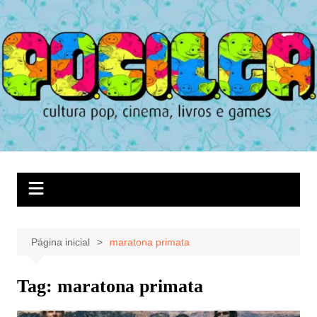
Ir
para
o
conteúdo
Página inicial
maratona primata
Tag:
maratona primata