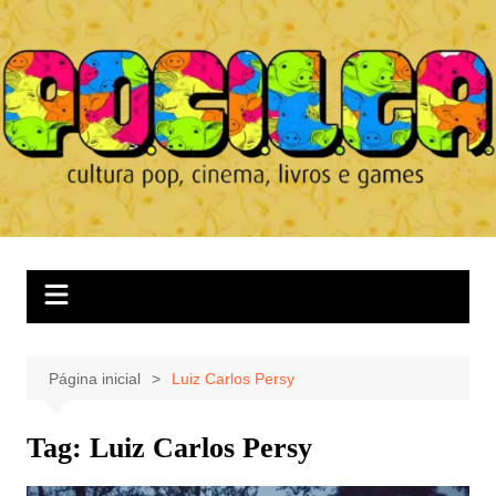
Ir
para
o
conteúdo
Página inicial
Luiz Carlos Persy
Tag:
Luiz Carlos Persy