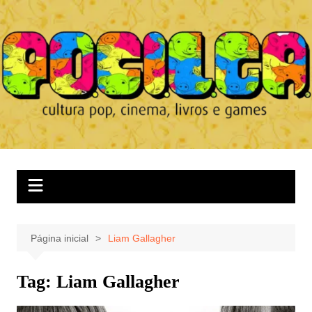
Ir
para
o
conteúdo
Página inicial
Liam Gallagher
Tag:
Liam Gallagher