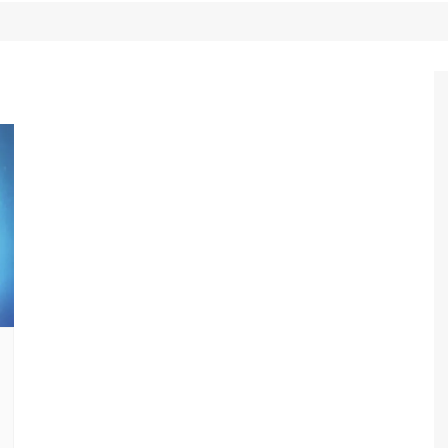
Game Review
Radiola Torresmo
Tv
Varacast
Umbivis