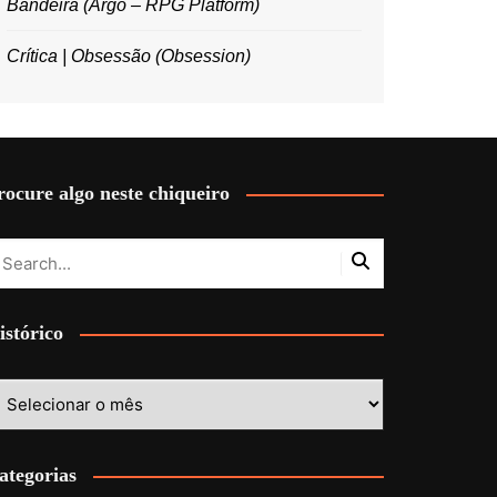
Bandeira (Argo – RPG Platform)
Crítica | Obsessão (Obsession)
rocure algo neste chiqueiro
istórico
stórico
ategorias