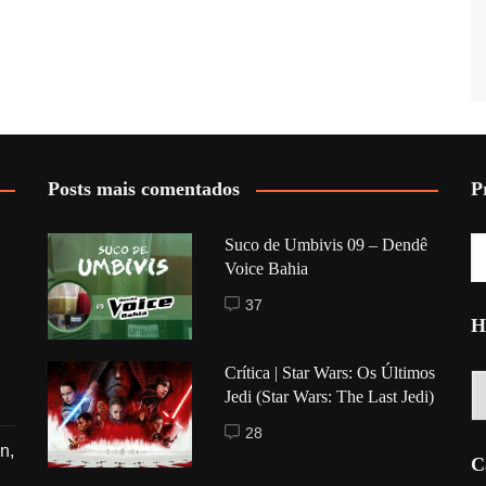
Posts mais comentados
P
Suco de Umbivis 09 – Dendê
Voice Bahia
37
H
Crítica | Star Wars: Os Últimos
Hi
Jedi (Star Wars: The Last Jedi)
28
n,
C