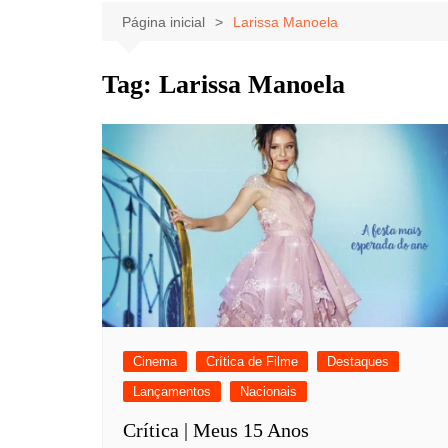
Celebridades
Clássicos
Livros
Página inicial
Larissa Manoela
Listas
Tiras
Tag:
Larissa Manoela
Música
Nostalgia
Notícias
Cinema
Crítica de Filme
Destaques
Lançamentos
Nacionais
Crítica | Meus 15 Anos