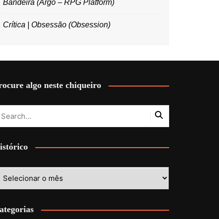
Bandeira (Argo – RPG Platform)
Crítica | Obsessão (Obsession)
rocure algo neste chiqueiro
istórico
stórico
ategorias