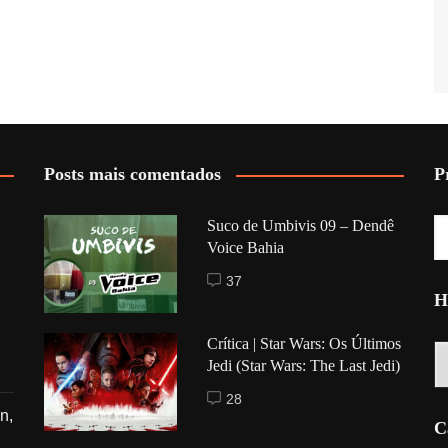
Posts mais comentados
P
Suco de Umbivis 09 – Dendê
Voice Bahia
37
H
Crítica | Star Wars: Os Últimos
Hi
Jedi (Star Wars: The Last Jedi)
28
n,
C