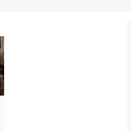
Game Review
Radiola Torresmo
Tv
Varacast
Umbivis