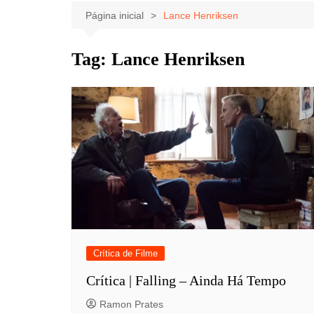
Celebridades
Clássicos
Livros
Página inicial
Lance Henriksen
Listas
Tiras
Tag:
Lance Henriksen
Música
Nostalgia
Notícias
Crítica de Filme
Crítica | Falling – Ainda Há Tempo
Ramon Prates