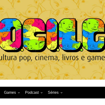
Games
Podcast
Séries
Game News
CqDL
Netflix