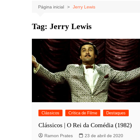
Celebridades
Clássicos
Livros
Página inicial
Jerry Lewis
Listas
Tiras
Tag:
Jerry Lewis
Música
Nostalgia
Notícias
Clássicos
Crítica de Filme
Destaques
Clássicos | O Rei da Comédia (1982)
Ramon Prates
23 de abril de 2020