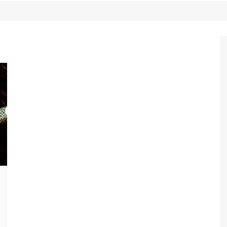
Game Review
Radiola Torresmo
Tv
Varacast
Umbivis