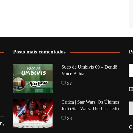
Posts mais comentados
P
Suco de Umbivis 09 – Dendê
Voice Bahia
37
H
Crítica | Star Wars: Os Últimos
Hi
Jedi (Star Wars: The Last Jedi)
28
n,
C