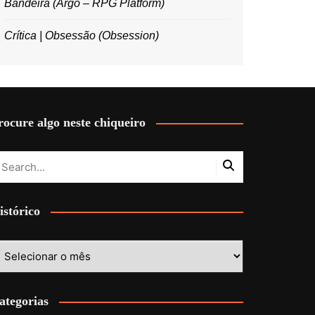
Bandeira (Argo – RPG Platform)
Crítica | Obsessão (Obsession)
rocure algo neste chiqueiro
istórico
stórico
ategorias