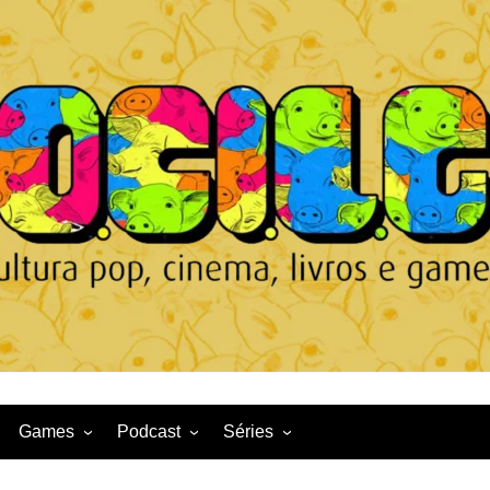
Games
Podcast
Séries
Game News
CqDL
Netflix