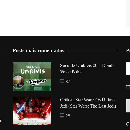
Posts mais comentados
P
Suco de Umbivis 09 – Dendê
Voice Bahia
37
H
Crítica | Star Wars: Os Últimos
Hi
Jedi (Star Wars: The Last Jedi)
28
n,
C