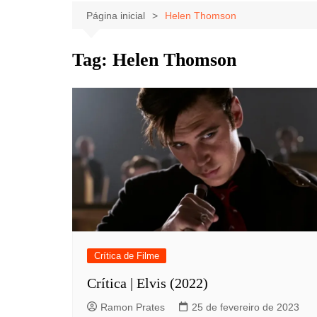
Celebridades
Clássicos
Livros
Página inicial
Helen Thomson
Listas
Tiras
Tag:
Helen Thomson
Música
Nostalgia
Notícias
Crítica de Filme
Crítica | Elvis (2022)
Ramon Prates
25 de fevereiro de 2023