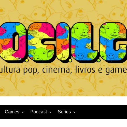
Games
Podcast
Séries
Game News
CqDL
Netflix