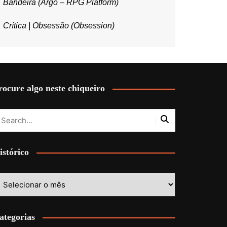
Bandeira (Argo – RPG Platform)
Crítica | Obsessão (Obsession)
rocure algo neste chiqueiro
istórico
stórico
ategorias