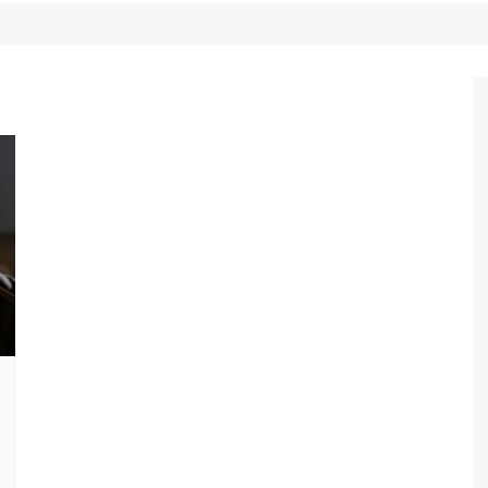
Game Review
Radiola Torresmo
Tv
Varacast
Umbivis