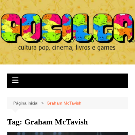
Ir
para
o
conteúdo
Página inicial
Graham McTavish
Tag:
Graham McTavish