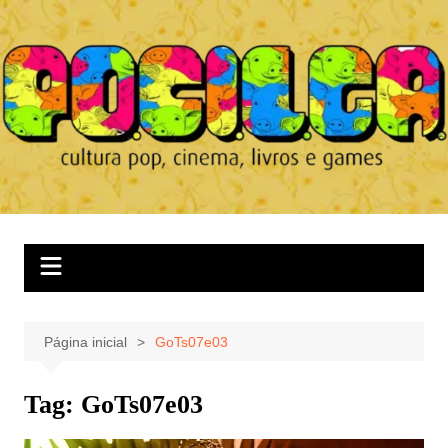
Ir
para
o
conteúdo
Página inicial
GoTs07e03
Tag:
GoTs07e03