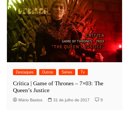
Destaques
Outros
Séries
Tv
Crítica | Game of Thrones – 7×03: The
Queen’s Justice
Mário Bastos
31 de julho de 2017
9