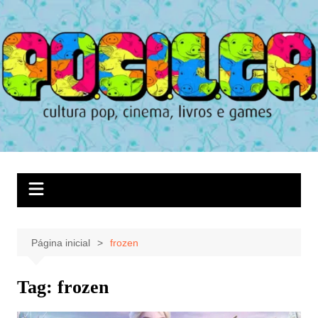
Ir
para
o
conteúdo
Página inicial
frozen
Tag:
frozen