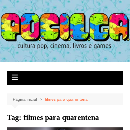
Ir
para
o
conteúdo
Página inicial
filmes para quarentena
Tag:
filmes para quarentena