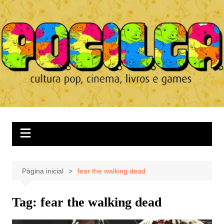
Ir
para
o
conteúdo
Página inicial
fear the walking dead
Tag:
fear the walking dead