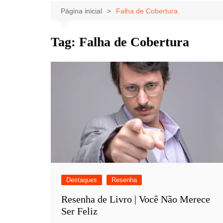
Celebridades
Clássicos
Livros
Página inicial
Falha de Cobertura
Listas
Tiras
Tag:
Falha de Cobertura
Música
Nostalgia
Notícias
Destaques
Resenha
Resenha de Livro | Você Não Merece
Ser Feliz