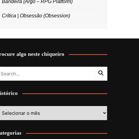
Bandeira (Argo – RPG Platform)
Crítica | Obsessão (Obsession)
rocure algo neste chiqueiro
istórico
stórico
ategorias