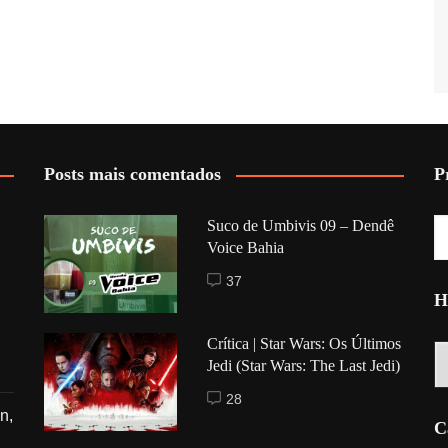
Posts mais comentados
P
Suco de Umbivis 09 – Dendê
Voice Bahia
37
H
Crítica | Star Wars: Os Últimos
Hi
Jedi (Star Wars: The Last Jedi)
28
n,
C